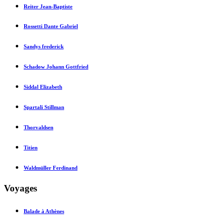
Reiter Jean-Baptiste
Rossetti Dante Gabriel
Sandys frederick
Schadow Johann Gottfried
Siddal Elizabeth
Spartali Stillman
Thorvaldsen
Titien
Waldmüller Ferdinand
Voyages
Balade à Athènes