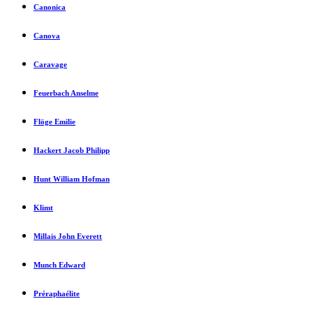
Canonica
Canova
Caravage
Feuerbach Anselme
Flöge Emilie
Hackert Jacob Philipp
Hunt William Hofman
Klimt
Millais John Everett
Munch Edward
Préraphaélite