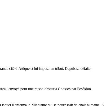
rande cité d’Attique et lui imposa un tribut. Depuis sa défaite,
n taureau envoyé pour une raison obscur à Cnossos par Poséidon.
s lequel il enferma le Minotaure qui se nourrissait de chair humaine. A