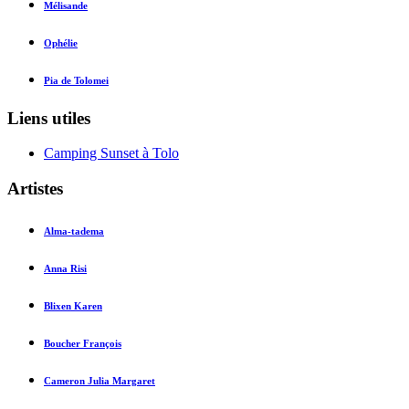
Mélisande
Ophélie
Pia de Tolomei
Liens utiles
Camping Sunset à Tolo
Artistes
Alma-tadema
Anna Risi
Blixen Karen
Boucher François
Cameron Julia Margaret