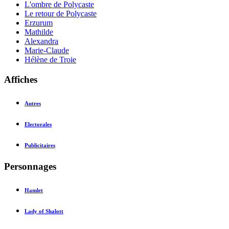
L'ombre de Polycaste
Le retour de Polycaste
Erzurum
Mathilde
Alexandra
Marie-Claude
Hélène de Troie
Affiches
Autres
Electorales
Publicitaires
Personnages
Hamlet
Lady of Shalott