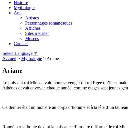
Histoire
Mythologie
Arts
Artistes
Personnages romanesques
Affiches
Sites a visiter
Musées
Contact
Select Language
▼
Accueil
>
Mythologie
>
Ariane
Ariane
Le puissant roi Minos avait, pour se venger du roi Egée qu’il estimait r
Athènes devait envoyer, chaque année, comme otages sept jeunes gens e
Ce dernier était un monstre au corps d’homme et à la tête d’un taureau
Rongé par la honte devant la naissance d’un être difforme, le roi Mino