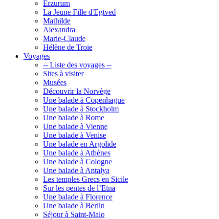
Erzurum
La Jeune Fille d'Egtved
Mathilde
Alexandra
Marie-Claude
Hélène de Troie
Voyages
-- Liste des voyages --
Sites à visiter
Musées
Découvrir la Norvège
Une balade à Copenhague
Une balade à Stockholm
Une balade à Rome
Une balade à Vienne
Une balade à Venise
Une balade en Argolide
Une balade à Athènes
Une balade à Cologne
Une balade à Antalya
Les temples Grecs en Sicile
Sur les pentes de l’Etna
Une balade à Florence
Une balade à Berlin
Séjour à Saint-Malo