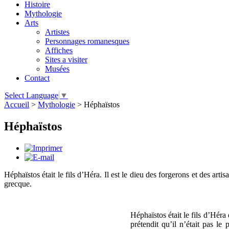
Histoire
Mythologie
Arts
Artistes
Personnages romanesques
Affiches
Sites a visiter
Musées
Contact
Select Language
▼
Accueil
>
Mythologie
>
Héphaïstos
Héphaïstos
Héphaïstos était le fils d’Héra. Il est le dieu des forgerons et des ar
grecque.
Héphaïstos était le fils d’Héra
prétendit qu’il n’était pas le