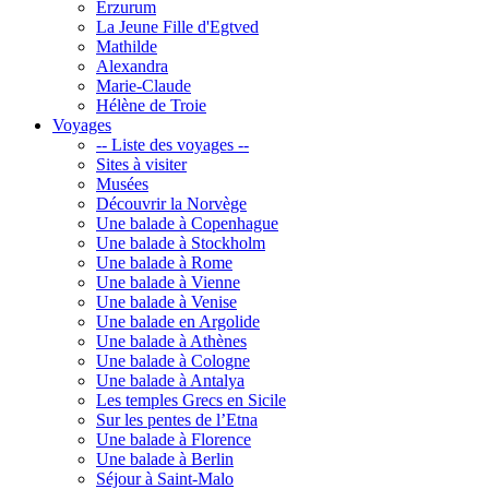
Erzurum
La Jeune Fille d'Egtved
Mathilde
Alexandra
Marie-Claude
Hélène de Troie
Voyages
-- Liste des voyages --
Sites à visiter
Musées
Découvrir la Norvège
Une balade à Copenhague
Une balade à Stockholm
Une balade à Rome
Une balade à Vienne
Une balade à Venise
Une balade en Argolide
Une balade à Athènes
Une balade à Cologne
Une balade à Antalya
Les temples Grecs en Sicile
Sur les pentes de l’Etna
Une balade à Florence
Une balade à Berlin
Séjour à Saint-Malo