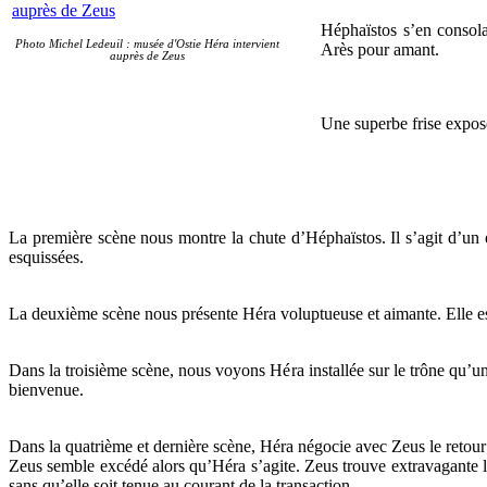
Héphaïstos s’en consola
Photo Michel Ledeuil : musée d'Ostie Héra intervient
Arès pour amant.
auprès de Zeus
Une superbe frise expos
La première scène nous montre la chute d’Héphaïstos. Il s’agit d’un 
esquissées.
La deuxième scène nous présente Héra voluptueuse et aimante. Elle est 
Dans la troisième scène, nous voyons Héra installée sur le trône qu’un 
bienvenue.
Dans la quatrième et dernière scène, Héra négocie avec Zeus le retou
Zeus semble excédé alors qu’Héra s’agite. Zeus trouve extravagante l’e
sans qu’elle soit tenue au courant de la transaction.