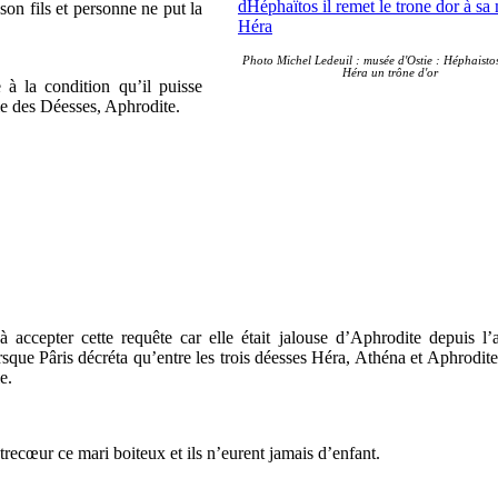
son fils et personne ne put la
Photo Michel Ledeuil : musée d'Ostie : Héphaistos
Héra un trône d'or
 à la condition qu’il puisse
le des Déesses, Aphrodite.
accepter cette requête car elle était jalouse d’Aphrodite depuis l’a
orsque Pâris décréta qu’entre les trois déesses Héra, Athéna et Aphrodite
lle.
recœur ce mari boiteux et ils n’eurent jamais d’enfant.