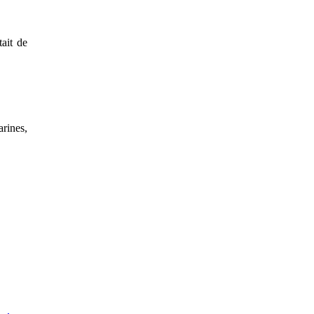
tait de
arines,