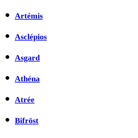
Artémis
Asclépios
Asgard
Athéna
Atrée
Bifröst